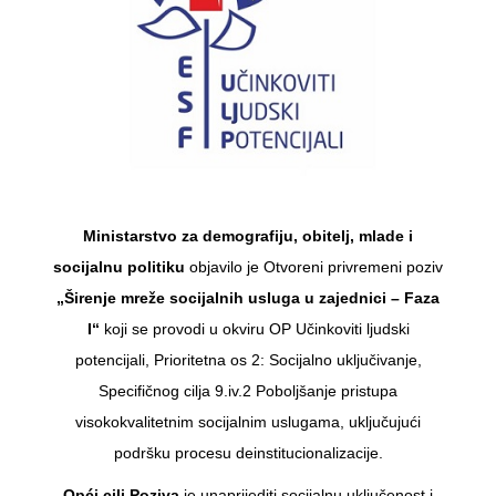
Ministarstvo za demografiju, obitelj, mlade i
socijalnu politiku
objavilo je Otvoreni privremeni poziv
„Širenje mreže socijalnih usluga u zajednici – Faza
I“
koji se provodi u okviru OP Učinkoviti ljudski
potencijali, Prioritetna os 2: Socijalno uključivanje,
Specifičnog cilja 9.iv.2 Poboljšanje pristupa
visokokvalitetnim socijalnim uslugama, uključujući
podršku procesu deinstitucionalizacije.
Opći cilj Poziva
je unaprijediti socijalnu uključenost i