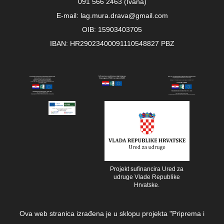
091 566 2463 (Ivana)
E-mail: lag.mura.drava@gmail.com
OIB: 15903403705
IBAN: HR29023400091110548827 PBZ
Projekt sufinancira Ured za
udruge Vlade Republike
Hrvatske.
Ova web stranica izrađena je u sklopu projekta "Priprema i