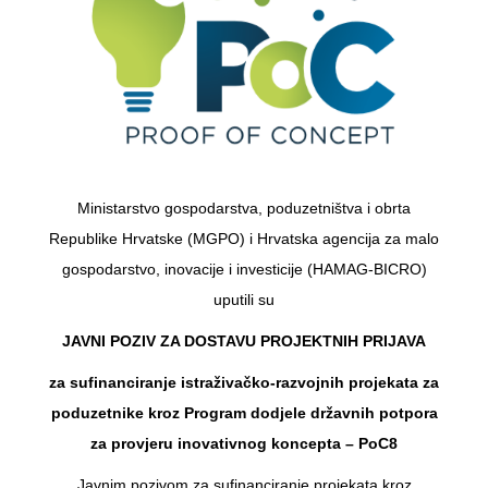
Ministarstvo gospodarstva, poduzetništva i obrta
Republike Hrvatske (MGPO) i Hrvatska agencija za malo
gospodarstvo, inovacije i investicije (HAMAG-BICRO)
uputili su
JAVNI POZIV ZA DOSTAVU PROJEKTNIH PRIJAVA
za sufinanciranje istraživačko-razvojnih projekata za
poduzetnike kroz Program dodjele državnih potpora
za provjeru inovativnog koncepta – PoC8
Javnim pozivom za sufinanciranje projekata kroz