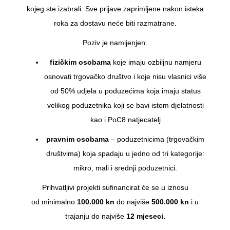
kojeg ste izabrali. Sve prijave zaprimljene nakon isteka
roka za dostavu neće biti razmatrane.
Poziv je namijenjen:
fizičkim osobama
koje imaju ozbiljnu namjeru
osnovati trgovačko društvo i koje nisu vlasnici više
od 50% udjela u poduzećima koja imaju status
velikog poduzetnika koji se bavi istom djelatnosti
kao i PoC8 natjecatelj
pravnim osobama
– poduzetnicima (trgovačkim
društvima) koja spadaju u jedno od tri kategorije:
mikro, mali i srednji poduzetnici.
Prihvatljivi projekti sufinancirat će se u iznosu
od minimalno
100.000 kn
do najviše
500.000 kn
i u
trajanju do najviše
12 mjeseci.