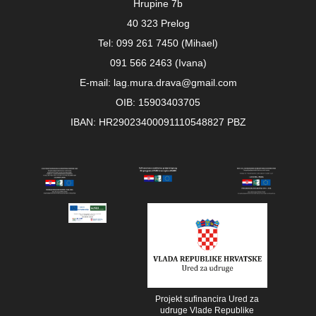
Hrupine 7b
40 323 Prelog
Tel: 099 261 7450 (Mihael)
091 566 2463 (Ivana)
E-mail: lag.mura.drava@gmail.com
OIB: 15903403705
IBAN: HR29023400091110548827 PBZ
Projekt sufinancira Ured za
udruge Vlade Republike