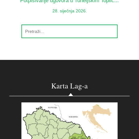
Potpisivanje ugovora u Tuheljskim Toplic...
28. siječnja 2026.
Karta Lag-a