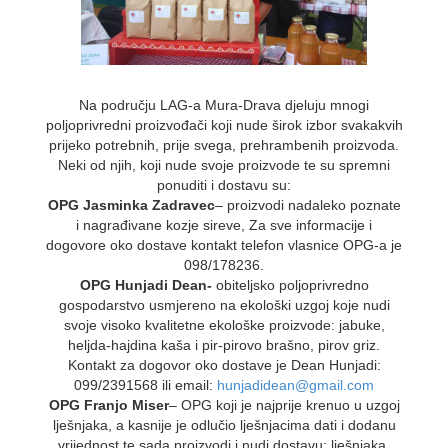
Na području LAG-a Mura-Drava djeluju mnogi
poljoprivredni proizvođači koji nude širok izbor svakakvih
prijeko potrebnih, prije svega, prehrambenih proizvoda.
Neki od njih, koji nude svoje proizvode te su spremni
ponuditi i dostavu su:
OPG Jasminka Zadravec
– proizvodi nadaleko poznate
i nagrađivane kozje sireve, Za sve informacije i
dogovore oko dostave kontakt telefon vlasnice OPG-a je
098/178236.
OPG Hunjadi Dean-
obiteljsko poljoprivredno
gospodarstvo usmjereno na ekološki uzgoj koje nudi
svoje visoko kvalitetne ekološke proizvode: jabuke,
heljda-hajdina kaša i pir-pirovo brašno, pirov griz.
Kontakt za dogovor oko dostave je Dean Hunjadi:
099/2391568 ili email:
hunjadidean@gmail.com
OPG Franjo Miser
– OPG koji je najprije krenuo u uzgoj
lješnjaka, a kasnije je odlučio lješnjacima dati i dodanu
vrijednost te sada proizvodi i nudi dostavu: lješnjaka,