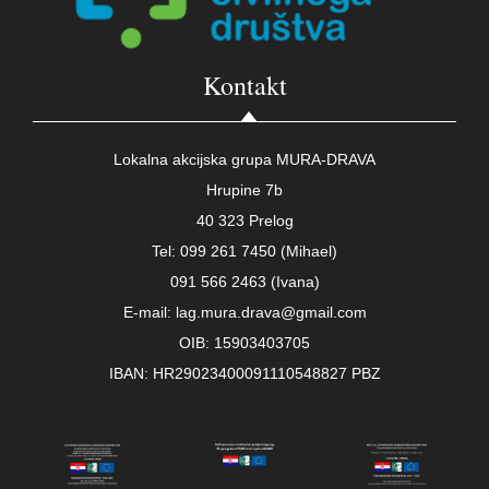
Kontakt
Lokalna akcijska grupa MURA-DRAVA
Hrupine 7b
40 323 Prelog
Tel: 099 261 7450 (Mihael)
091 566 2463 (Ivana)
E-mail: lag.mura.drava@gmail.com
OIB: 15903403705
IBAN: HR29023400091110548827 PBZ