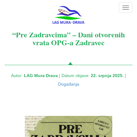
Toggl
navig
“Pre Zadravcima” – Dani otvorenih
vrata OPG-a Zadravec
Autor:
LAG Mura Drava
| Datum objave:
22. srpnja 2025.
|
Događanja