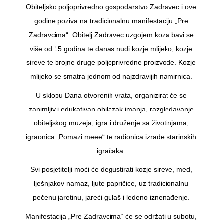
Obiteljsko poljoprivredno gospodarstvo Zadravec i ove
godine poziva na tradicionalnu manifestaciju „Pre
Zadravcima“. Obitelj Zadravec uzgojem koza bavi se
više od 15 godina te danas nudi kozje mlijeko, kozje
sireve te brojne druge poljoprivredne proizvode. Kozje
mlijeko se smatra jednom od najzdravijih namirnica.
U sklopu Dana otvorenih vrata, organizirat će se
zanimljiv i edukativan obilazak imanja, razgledavanje
obiteljskog muzeja, igra i druženje sa životinjama,
igraonica „Pomazi meee“ te radionica izrade starinskih
igračaka.
Svi posjetitelji moći će degustirati kozje sireve, med,
lješnjakov namaz, ljute papričice, uz tradicionalnu
pečenu jaretinu, jareći gulaš i ledeno iznenađenje.
Manifestacija „Pre Zadravcima“ će se održati u subotu,