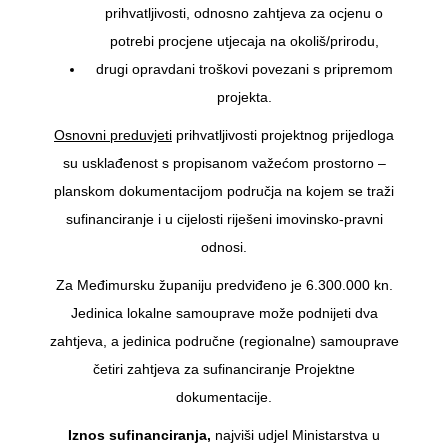
prihvatljivosti, odnosno zahtjeva za ocjenu o
potrebi procjene utjecaja na okoliš/prirodu,
drugi opravdani troškovi povezani s pripremom
projekta.
Osnovni preduvjeti
prihvatljivosti projektnog prijedloga
su usklađenost s propisanom važećom prostorno –
planskom dokumentacijom područja na kojem se traži
sufinanciranje i u cijelosti riješeni imovinsko-pravni
odnosi.
Za Međimursku županiju predviđeno je 6.300.000 kn.
Jedinica lokalne samouprave može podnijeti dva
zahtjeva, a jedinica područne (regionalne) samouprave
četiri zahtjeva za sufinanciranje Projektne
dokumentacije.
Iznos sufinanciranja,
najviši udjel Ministarstva u