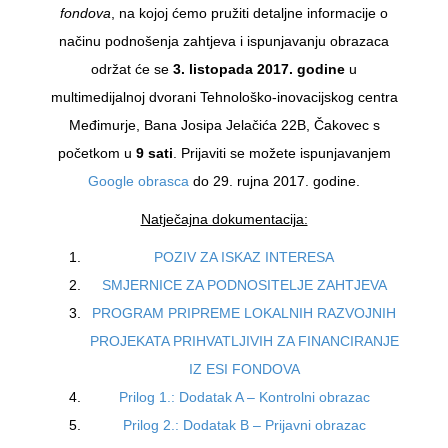
fondova
, na kojoj ćemo pružiti detaljne informacije o
načinu podnošenja zahtjeva i ispunjavanju obrazaca
održat će se
3. listopada 2017. godine
u
multimedijalnoj dvorani Tehnološko-inovacijskog centra
Međimurje, Bana Josipa Jelačića 22B, Čakovec s
početkom u
9 sati
. Prijaviti se možete ispunjavanjem
Google obrasca
do 29. rujna 2017. godine.
Natječajna dokumentacija:
POZIV ZA ISKAZ INTERESA
SMJERNICE ZA PODNOSITELJE ZAHTJEVA
PROGRAM PRIPREME LOKALNIH RAZVOJNIH
PROJEKATA PRIHVATLJIVIH ZA FINANCIRANJE
IZ ESI FONDOVA
Prilog 1.: Dodatak A – Kontrolni obrazac
Prilog 2.: Dodatak B – Prijavni obrazac