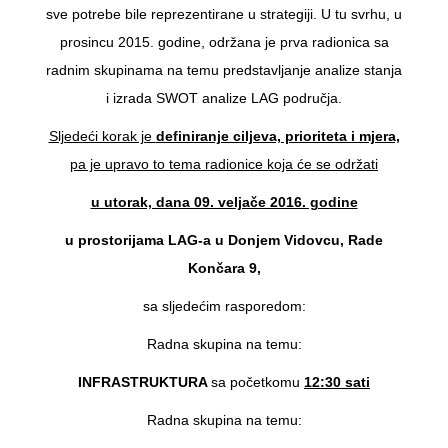
sve potrebe bile reprezentirane u strategiji. U tu svrhu, u
prosincu 2015. godine, održana je prva radionica sa
radnim skupinama na temu predstavljanje analize stanja
i izrada SWOT analize LAG područja.
Sljedeći korak je
definiranje ciljeva, prioriteta i mjera,
pa je upravo to tema radionice koja će se održati
u utorak, dana 09. veljače 2016. godine
u prostorijama LAG-a u Donjem Vidovcu, Rade
Končara 9,
sa sljedećim rasporedom:
Radna skupina na temu:
INFRASTRUKTURA
sa početkomu
12:30 sati
Radna skupina na temu: