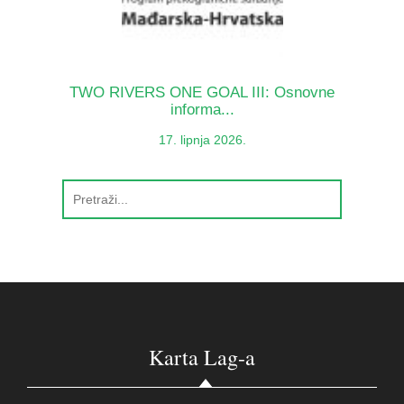
TWO RIVERS ONE GOAL III: Osnovne
informa...
17. lipnja 2026.
Karta Lag-a