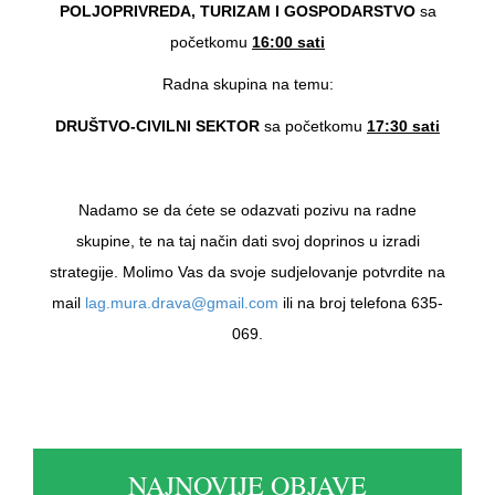
POLJOPRIVREDA, TURIZAM I GOSPODARSTVO
sa
početkomu
16:00 sati
Radna skupina na temu:
DRUŠTVO-CIVILNI SEKTOR
sa početkomu
17:30 sati
Nadamo se da ćete se odazvati pozivu na radne
skupine, te na taj način dati svoj doprinos u izradi
strategije. Molimo Vas da svoje sudjelovanje potvrdite na
mail
lag.mura.drava@gmail.com
ili na broj telefona 635-
069.
NAJNOVIJE OBJAVE