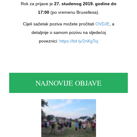
Rok za prijave je
27. studenog 2019. godine do
17:00
(po vremenu Bruxellesa).
Cijeli sažetak poziva možete pročitati
OVDJE
, a
detaljnije o samom pozivu na sljedećoj
poveznici:
https://bit.ly/2nKgToj
NAJNOVIJE OBJAVE