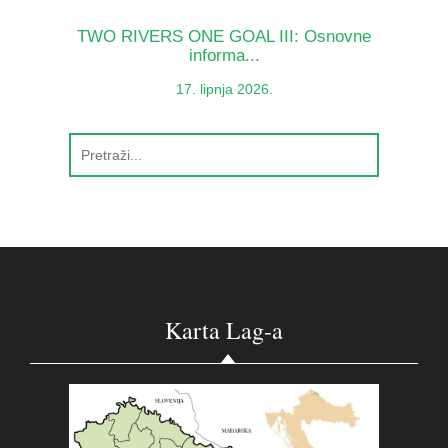
TWO RIVERS ONE GOAL III: Osnovne
informa...
17. lipnja 2026.
Karta Lag-a