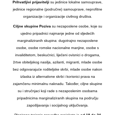
Prihvatljivi prijavitelji
su jedinice lokalne samouprave,
jedinice regionalne (područne) samouprave, neprofitne
organizacije i organizacije civilnog društva.
Ciljne skupine Poziva
su nezaposlene osobe, koje su
ujedno pripadnici najmanje jedne od sljedećih
marginaliziranih skupina: dugotrajno nezaposlene
osobe, osobe romske nacionalne manjine, osobe s
invaliditetom, beskućnici, liječeni ovisnici o drogama,
žrtve obiteljskog nasilja, azilanti, migranti, mlade osobe
bez odgovarajuće roditeljske skrbi, mlade osobe nakon
izlaska iz alternativne skrbi i korisnici prava na
zajamčenu minimalnu naknadu. Također, ciljne skupine
su i stručnjaci koji rade s nezaposlenim osobama
pripadnicima marginaliziranih skupina na području
zapošljavanja i socijalnog uključivanja.
Planirano trajanje provedbe projekata je
od 18 do 24