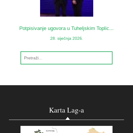
Potpisivanje ugovora u Tuheljskim Toplic...
28. siječnja 2026.
Karta Lag-a