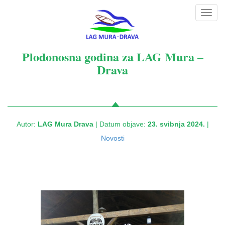
Toggl
navig
Plodonosna godina za LAG Mura –
Drava
Autor:
LAG Mura Drava
| Datum objave:
23. svibnja 2024.
|
Novosti