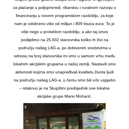
za plaćanje u poljoprivredi, ribarstvu i ruralnom razvoju o
financiranju u novom programskom razdoblju, za koje
nam je odobreno više od milijun i 809 tisuća eura. To je
više nego u proteklom razdoblju, a ako taj iznos
podijelimo na 25.832 stanovnika koliko ih živi na
području našeg LAG-a, po dobivenim sredstvima u
odnosu na broj stanovnika mi smo u samom vrhu među
lokalnim akcijskim grupama u našoj zemlji. Nastavili smo
aktivnosti kojima smo unapređivali kvalitetu života ljudi
na području našeg LAG-a, u čemu smo bili vrlo uspješni
– istaknuo je na Skupštini predsjednik ove lokalne
akcijske grupe Mario Moharić.