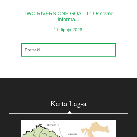
TWO RIVERS ONE GOAL III: Osnovne
informa...
17. lipnja 2026.
Karta Lag-a