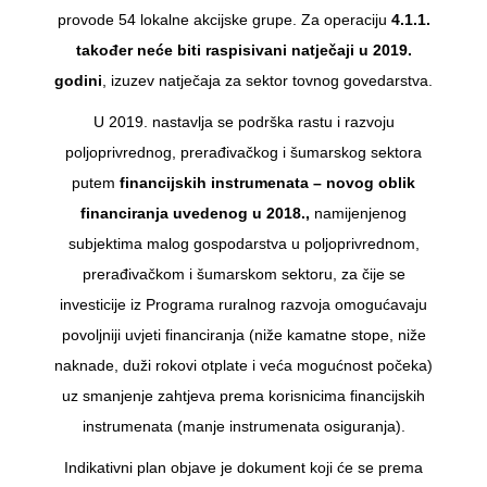
provode 54 lokalne akcijske grupe. Za operaciju
4.1.1.
također neće biti raspisivani natječaji u 2019.
godini
, izuzev natječaja za sektor tovnog govedarstva.
U 2019. nastavlja se podrška rastu i razvoju
poljoprivrednog, prerađivačkog i šumarskog sektora
putem
financijskih instrumenata – novog oblik
financiranja uvedenog u 2018.,
namijenjenog
subjektima malog gospodarstva u poljoprivrednom,
prerađivačkom i šumarskom sektoru, za čije se
investicije iz Programa ruralnog razvoja omogućavaju
povoljniji uvjeti financiranja (niže kamatne stope, niže
naknade, duži rokovi otplate i veća mogućnost počeka)
uz smanjenje zahtjeva prema korisnicima financijskih
instrumenata (manje instrumenata osiguranja).
Indikativni plan objave je dokument koji će se prema