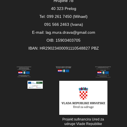
Hrupine 7b
40 323 Prelog
Tel: 099 261 7450 (Mihael)
091 566 2463 (Ivana)
E-mail: lag.mura.drava@gmail.com
OIB: 15903403705
IBAN: HR29023400091110548827 PBZ
Projekt sufinancira Ured za
udruge Vlade Republike