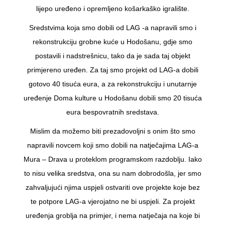
lijepo uređeno i opremljeno košarkaško igralište.
Sredstvima koja smo dobili od LAG -a napravili smo i
rekonstrukciju grobne kuće u Hodošanu, gdje smo
postavili i nadstrešnicu, tako da je sada taj objekt
primjereno uređen. Za taj smo projekt od LAG-a dobili
gotovo 40 tisuća eura, a za rekonstrukciju i unutarnje
uređenje Doma kulture u Hodošanu dobili smo 20 tisuća
eura bespovratnih sredstava.
Mislim da možemo biti prezadovoljni s onim što smo
napravili novcem koji smo dobili na natječajima LAG-a
Mura – Drava u proteklom programskom razdoblju. Iako
to nisu velika sredstva, ona su nam dobrodošla, jer smo
zahvaljujući njima uspjeli ostvariti ove projekte koje bez
te potpore LAG-a vjerojatno ne bi uspjeli. Za projekt
uređenja groblja na primjer, i nema natječaja na koje bi