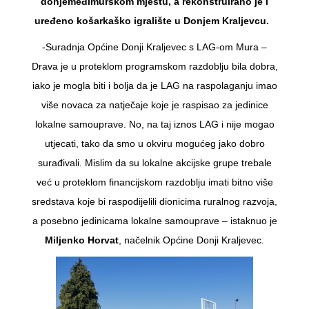
donjemeđimurskom mjestu, a rekonstruirano je i
uređeno košarkaško igralište u Donjem Kraljevcu.
-Suradnja Općine Donji Kraljevec s LAG-om Mura –
Drava je u proteklom programskom razdoblju bila dobra,
iako je mogla biti i bolja da je LAG na raspolaganju imao
više novaca za natječaje koje je raspisao za jedinice
lokalne samouprave. No, na taj iznos LAG i nije mogao
utjecati, tako da smo u okviru mogućeg jako dobro
surađivali. Mislim da su lokalne akcijske grupe trebale
već u proteklom financijskom razdoblju imati bitno više
sredstava koje bi raspodijelili dionicima ruralnog razvoja,
a posebno jedinicama lokalne samouprave – istaknuo je
Miljenko Horvat
, načelnik Općine Donji Kraljevec.