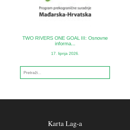
TWO RIVERS ONE GOAL III: Osnovne
informa...
17. lipnja 2026.
Karta Lag-a