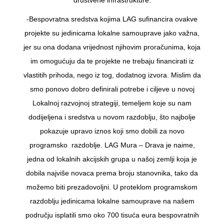
društvene infrastrukture.
-Bespovratna sredstva kojima LAG sufinancira ovakve
projekte su jedinicama lokalne samouprave jako važna,
jer su ona dodana vrijednost njihovim proračunima, koja
im omogućuju da te projekte ne trebaju financirati iz
vlastitih prihoda, nego iz tog, dodatnog izvora. Mislim da
smo ponovo dobro definirali potrebe i ciljeve u novoj
Lokalnoj razvojnoj strategiji, temeljem koje su nam
dodijeljena i sredstva u novom razdoblju, što najbolje
pokazuje upravo iznos koji smo dobili za novo
programsko razdoblje. LAG Mura – Drava je naime,
jedna od lokalnih akcijskih grupa u našoj zemlji koja je
dobila najviše novaca prema broju stanovnika, tako da
možemo biti prezadovoljni. U proteklom programskom
razdoblju jedinicama lokalne samouprave na našem
području isplatili smo oko 700 tisuća eura bespovratnih