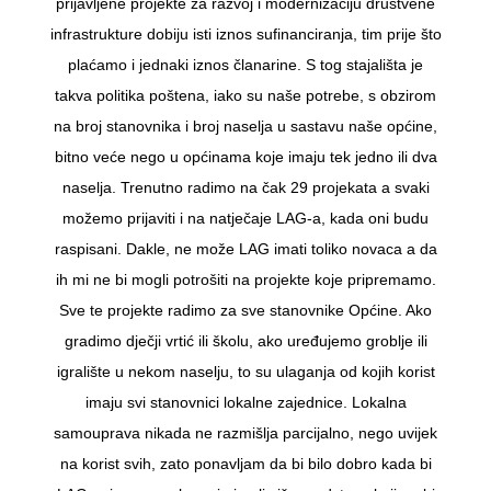
prijavljene projekte za razvoj i modernizaciju društvene
infrastrukture dobiju isti iznos sufinanciranja, tim prije što
plaćamo i jednaki iznos članarine. S tog stajališta je
takva politika poštena, iako su naše potrebe, s obzirom
na broj stanovnika i broj naselja u sastavu naše općine,
bitno veće nego u općinama koje imaju tek jedno ili dva
naselja. Trenutno radimo na čak 29 projekata a svaki
možemo prijaviti i na natječaje LAG-a, kada oni budu
raspisani. Dakle, ne može LAG imati toliko novaca a da
ih mi ne bi mogli potrošiti na projekte koje pripremamo.
Sve te projekte radimo za sve stanovnike Općine. Ako
gradimo dječji vrtić ili školu, ako uređujemo groblje ili
igralište u nekom naselju, to su ulaganja od kojih korist
imaju svi stanovnici lokalne zajednice. Lokalna
samouprava nikada ne razmišlja parcijalno, nego uvijek
na korist svih, zato ponavljam da bi bilo dobro kada bi