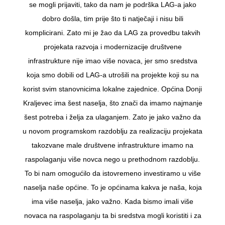
se mogli prijaviti, tako da nam je podrška LAG-a jako
dobro došla, tim prije što ti natječaji i nisu bili
komplicirani. Zato mi je žao da LAG za provedbu takvih
projekata razvoja i modernizacije društvene
infrastrukture nije imao više novaca, jer smo sredstva
koja smo dobili od LAG-a utrošili na projekte koji su na
korist svim stanovnicima lokalne zajednice. Općina Donji
Kraljevec ima šest naselja, što znači da imamo najmanje
šest potreba i želja za ulaganjem. Zato je jako važno da
u novom programskom razdoblju za realizaciju projekata
takozvane male društvene infrastrukture imamo na
raspolaganju više novca nego u prethodnom razdoblju.
To bi nam omogućilo da istovremeno investiramo u više
naselja naše općine. To je općinama kakva je naša, koja
ima više naselja, jako važno. Kada bismo imali više
novaca na raspolaganju ta bi sredstva mogli koristiti i za