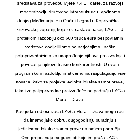
sredstava za provedbu Mjere 7.4.1., dakle, za razvoj i
modernizaciju društvene infrastrukture u općinama
donjeg Međimurja te u Općini Legrad u Koprivničko –
križevačkoj županiji, koja je u sastavu našeg LAG-a. U
proteklom razdoblju oko 600 tisuća eura bespovratnih
sredstava dodijelili smo na natječajima i našim
poljoprivrednicima za unapređenje njihove proizvodnje i
povećanje njihove tržišne konkurentnosti. U ovom
programskom razdoblju imat ćemo na raspolaganju više
novaca, kako za projekte jedinica lokalne samouprave,
tako i za poljoprivredne proizvođače na području LAG-a
Mura – Drava.
Kao jedan od osnivača LAG-a Mura – Drava mogu reći
da imamo jako dobru, dugogodišnju suradnju s
jedinicama lokalne samouprave na našem području.
One prepoznaju mogućnosti koje im pruža LAG u