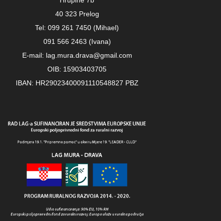
Hrupine 7b
40 323 Prelog
Tel: 099 261 7450 (Mihael)
091 566 2463 (Ivana)
E-mail: lag.mura.drava@gmail.com
OIB: 15903403705
IBAN: HR29023400091110548827 PBZ