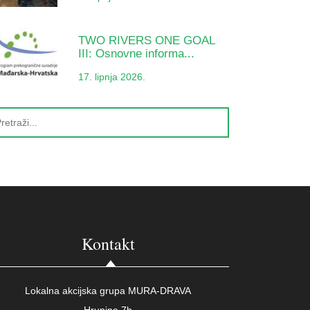
TWO RIVERS ONE GOAL
III: Osnovne informa...
17. lipnja 2026.
Kontakt
Lokalna akcijska grupa MURA-DRAVA