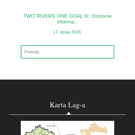
TWO RIVERS ONE GOAL III: Osnovne
informa...
17. lipnja 2026.
Karta Lag-a