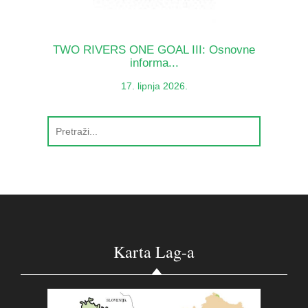
TWO RIVERS ONE GOAL III: Osnovne
informa...
17. lipnja 2026.
Karta Lag-a