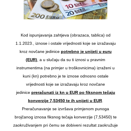
Kod ispunjavanja zahtjeva (obrazaca, tablica) od
1.1.2023., iznose i ostale vrijednosti koje se izražavaju
kroz novčane jedinice
potrebno je unijeti u euru
(EUR)
, a u slučaju da su ti iznosi u pravnim
instrumentima (na primjer u troškovnicima) izraženi u
kuni (kn) potrebno je te iznose odnosno ostale
vrijednosti koje se izražavaju kroz novčane
jedinice
preračunati iz kn u EUR po fiksnom tečaju
konverzije 7,53450 te ih unijeti u EUR
.
Preračunavanje se izvršava primjenom punoga
brojčanog iznosa fiksnog tečaja konverzije (7,53450) te
zaokruživanjem pri čemu se dobiveni rezultat zaokružuje