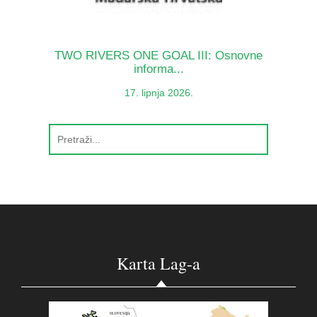
TWO RIVERS ONE GOAL III: Osnovne
informa...
17. lipnja 2026.
Karta Lag-a