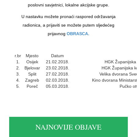
poslovni savjetnici, lokalne akcijske grupe.
U nastavku možete pronaći raspored održavanja
radionica, a prijaviti se možete putem sljedećeg
prijavnog
OBRASCA.
r.br
Mjesto
Datum
1.
Osijek
21.02.2018.
HGK Županijska 
2.
Bjelovar
23.02.2018.
HGK Županijska ko
3.
Split
27.02.2018.
Velika dvorana Sveu
4.
Zagreb
02.03.2018.
Kino dvorana Ministars
5.
Poreč
05.03.2018.
Pučko otv
NAJNOVIJE OBJAVE