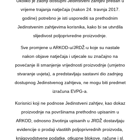
Ukoliko je zadnji dostupni Jedinstveni zahtjev predan u
vrijeme trajanja natječaja (nakon 24. travnja 2017.
godine) potrebno je isti usporediti sa prethodnim
Jedinstvenim zahtjevima korisnika, kako bi se utvrdila
slijedivost poljoprivredne proizvodnje.
Sve promjene u ARKOD-u/JRDŽ-u koje su nastale
nakon objave natječaja i utjecale su značajno na
povećanje ili smanjenje vrijednosti proizvodnje (umjetno
stvaranje uvjeta), a predstavljaju sastavni dio zadnjeg
dostupnog Jedinstvenog zahtjeva, ne mogu biti predmet
izračuna EVPG-a.
Korisnici koji ne podnose Jedinstveni zahtjev, kao dokaz
proizvodnje na površinama prethodno upisanim u
ARKOD, odnosno životinja upisanih u JRDŽ dostavljaju
evidencije o prodaji vlastitih poljoprivrednih proizvoda,
knjigovodstvene podatke, otkupne blokove, račune i sl.