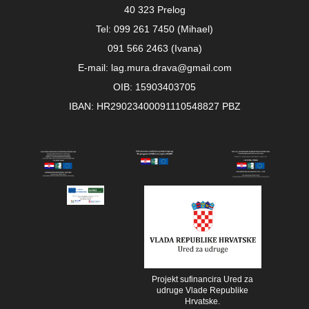
40 323 Prelog
Tel: 099 261 7450 (Mihael)
091 566 2463 (Ivana)
E-mail: lag.mura.drava@gmail.com
OIB: 15903403705
IBAN: HR29023400091110548827 PBZ
Projekt sufinancira Ured za
udruge Vlade Republike
Hrvatske.