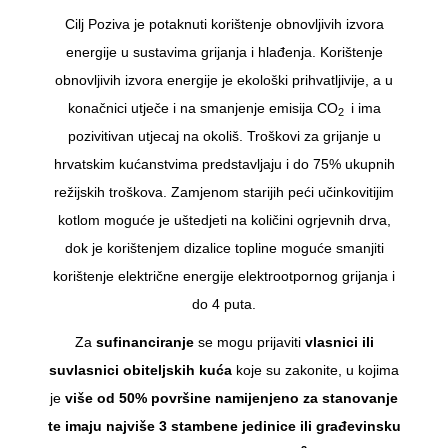
Cilj Poziva je potaknuti korištenje obnovljivih izvora
energije u sustavima grijanja i hlađenja. Korištenje
obnovljivih izvora energije je ekološki prihvatljivije, a u
konačnici utječe i na smanjenje emisija CO
i ima
2
pozivitivan utjecaj na okoliš. Troškovi za grijanje u
hrvatskim kućanstvima predstavljaju i do 75% ukupnih
režijskih troškova. Zamjenom starijih peći učinkovitijim
kotlom moguće je uštedjeti na količini ogrjevnih drva,
dok je korištenjem dizalice topline moguće smanjiti
korištenje električne energije elektrootpornog grijanja i
do 4 puta.
Za
sufinanciranje
se mogu prijaviti
vlasnici ili
suvlasnici obiteljskih kuća
koje su zakonite, u kojima
je
više od 50% površine namijenjeno za stanovanje
te imaju najviše 3 stambene jedinice ili građevinsku