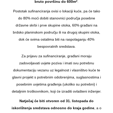
2
bruto površinu do 600m
.
Postotak sufinanciranja ovisi o lokaciji kuće, pa će tako
do 80% moći dobiti stanovnici područja posebne
državne skrbi i prve skupine otoka, 60% građani na
brdsko planinskom području ili na drugoj skupini otoka,
dok će svima ostalima biti na raspolaganju 40%
bespovratnih sredstava.
Za prijavu za sufinanciranje, građani moraju
zadovoljavati uvjete poziva i imati svu potrebnu
dokumentaciju vezanu uz legalnost i vlasništvo kuće te
glavni projekt s potrebnim odobrenjima, suglasnostima i
posebnim uvjetima građenja (ukoliko su potrebni) i
detaljnim troškovnikom, koji će izraditi ovlašteni inženjer.
Natječaj će biti otvoren od 31. listopada do
iskorištenja sredstava odnosno do kraja godine
, a o