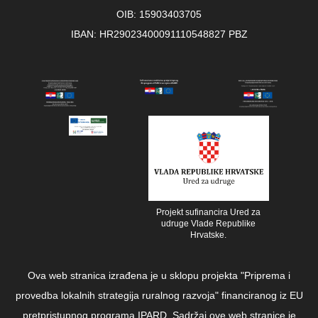
OIB: 15903403705
IBAN: HR29023400091110548827 PBZ
Projekt sufinancira Ured za
udruge Vlade Republike
Hrvatske.
Ova web stranica izrađena je u sklopu projekta "Priprema i
provedba lokalnih strategija ruralnog razvoja" financiranog iz EU
pretpristupnog programa IPARD. Sadržaj ove web stranice je