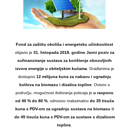
Fond za zaštitu okoliša i energetsku učinkovitost
objavio je
31. listopada 2018. godine
Javni poziv za
sufinanciranje sustava za korištenje obnovljivih
izvora energije u obiteljskim kućama
. Građanima je
dostupno
12 milijuna kuna za nabavu i ugradnju
kotlova na biomasu i dizalica topline
. Ovisno o
području, mogućnost dobivanja poticaja je
u rasponu
od 40 % do 80 %
, odnosno maksimalno
do 35 tisuća
kuna s PDV-om za ugradnju sustava na biomasu
ili
do 45 tisuća kuna s PDV-om za sustave s dizalicom
topline
.