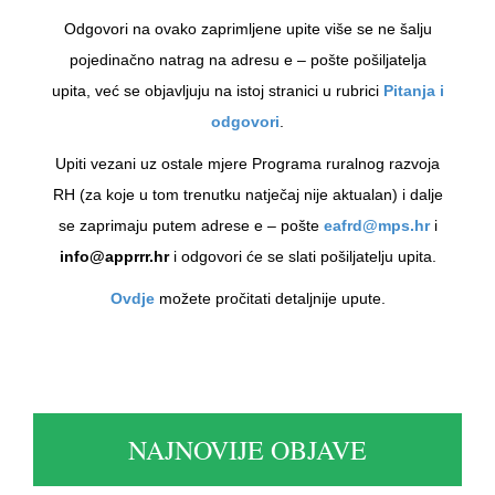
Odgovori na ovako zaprimljene upite više se ne šalju
pojedinačno natrag na adresu e – pošte pošiljatelja
upita, već se objavljuju na istoj stranici u rubrici
Pitanja i
odgovori
.
Upiti vezani uz ostale mjere Programa ruralnog razvoja
RH (za koje u tom trenutku natječaj nije aktualan) i dalje
se zaprimaju putem adrese e – pošte
eafrd@mps.hr
i
info@apprrr.hr
i odgovori će se slati pošiljatelju upita.
Ovdje
možete pročitati detaljnije upute.
NAJNOVIJE OBJAVE