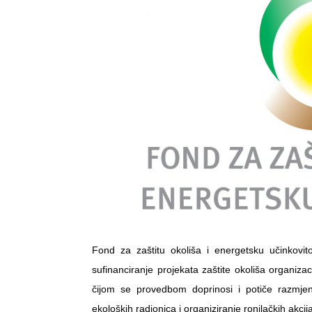
Fond za zaštitu okoliša i energetsku učinkovit
sufinanciranje projekata zaštite okoliša organizac
čijom se provedbom doprinosi i potiče razmjen
ekoloških radionica i organiziranje ronilačkih akci