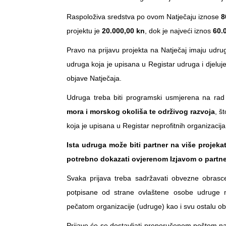
Raspoloživa sredstva po ovom Natječaju iznose
8
projektu je
20.000,00 kn
, dok je najveći iznos
60.
Pravo na prijavu projekta na Natječaj imaju udr
udruga koja je upisana u Registar udruga i djelu
objave Natječaja.
Udruga treba biti programski usmjerena na ra
mora i morskog okoliša te održivog razvoja
, š
koja je upisana u Registar neprofitnih organizacija
Ista udruga može biti partner na više projekat
potrebno dokazati ovjerenom Izjavom o partne
Svaka prijava treba sadržavati obvezne obrasc
potpisane od strane ovlaštene osobe udruge nos
pečatom organizacije (udruge) kao i svu ostalu o
Prijave će se dostavljati preporučenom poštom na 