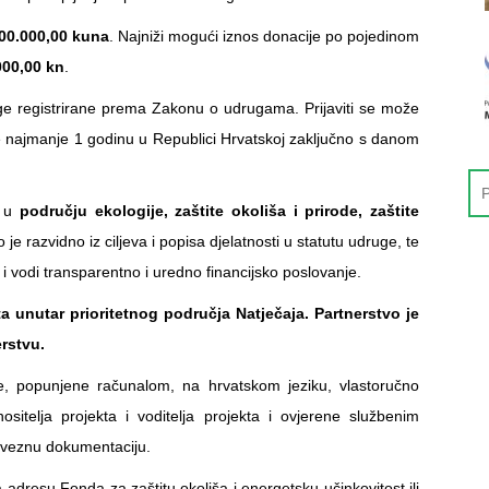
00.000,00 kuna
. Najniži mogući iznos donacije po pojedinom
000,00 kn
.
uge registrirane prema Zakonu o udrugama. Prijaviti se može
je najmanje 1 godinu u Republici Hrvatskoj zaključno s danom
d u
području ekologije, zaštite okoliša i prirode, zaštite
to je razvidno iz ciljeva i popisa djelatnosti u statutu udruge, te
 i vodi transparentno i uredno financijsko poslovanje.
a unutar prioritetnog područja Natječaja. Partnerstvo je
rstvu.
e, popunjene računalom, na hrvatskom jeziku, vlastoručno
itelja projekta i voditelja projekta i ovjerene službenim
bveznu dokumentaciju.
adresu Fonda za zaštitu okoliša i energetsku učinkovitost ili