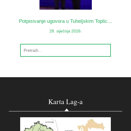
Potpisivanje ugovora u Tuheljskim Toplic...
28. siječnja 2026.
Karta Lag-a