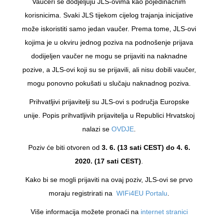
Vaučeri se dodjeljuju JLS-ovima kao pojedinačnim
korisnicima. Svaki JLS tijekom cijelog trajanja inicijative
može iskoristiti samo jedan vaučer. Prema tome, JLS-ovi
kojima je u okviru jednog poziva na podnošenje prijava
dodijeljen vaučer ne mogu se prijaviti na naknadne
pozive, a JLS-ovi koji su se prijavili, ali nisu dobili vaučer,
mogu ponovno pokušati u slučaju naknadnog poziva.
Prihvatljivi prijavitelji su JLS-ovi s područja Europske
unije. Popis prihvatljivih prijavitelja u Republici Hrvatskoj
nalazi se
OVDJE
.
Poziv će biti otvoren od
3. 6. (13 sati CEST) do 4. 6.
2020. (17 sati CEST)
.
Kako bi se mogli prijaviti na ovaj poziv, JLS-ovi se prvo
moraju registrirati na
WIFi4EU Portalu
.
Više informacija možete pronaći na
internet stranici