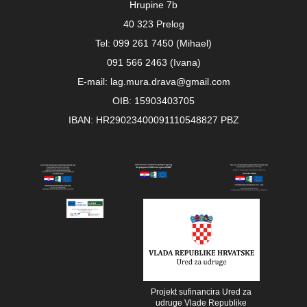
Hrupine 7b
40 323 Prelog
Tel: 099 261 7450 (Mihael)
091 566 2463 (Ivana)
E-mail: lag.mura.drava@gmail.com
OIB: 15903403705
IBAN: HR29023400091110548827 PBZ
Projekt sufinancira Ured za
udruge Vlade Republike