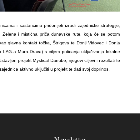
icama i sastancima pridonijeti izradi zajedničke strategije,
e – Zelena i mistična priča dunavske rute, koja će se potom
c kao glavna kontakt točka, Štrigova te Donji Vidovec i Donja
 LAG-a Mura-Drava) s ciljem poticanja uključivanja lokalne
avljen projekt Mystical Danube, njegovi ciljevi i rezultati te
ajednica aktivno uključiti u projekt te dati svoj doprinos.
Newsletter