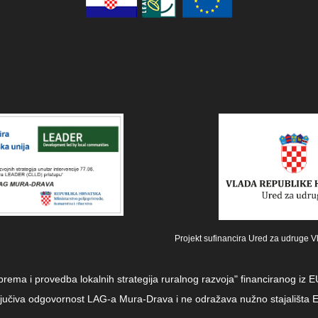
Projekt sufinancira Ured za udruge V
iprema i provedba lokalnih strategija ruralnog razvoja" financiranog i
sključiva odgovornost LAG-a Mura-Drava i ne odražava nužno stajališta E