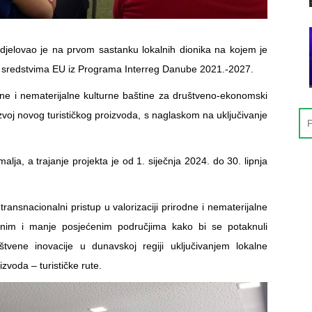
jelovao je na prvom sastanku lokalnih dionika na kojem je
an sredstvima EU iz Programa Interreg Danube 2021.-2027.
rodne i nematerijalne kulturne baštine za društveno-ekonomski
azvoj novog turističkog proizvoda, s naglaskom na uključivanje
lja, a trajanje projekta je od 1. siječnja 2024. do 30. lipnja
 transnacionalni pristup u valorizaciji prirodne i nematerijalne
uralnim i manje posjećenim područjima kako bi se potaknuli
tvene inovacije u dunavskoj regiji uključivanjem lokalne
izvoda – turističke rute.