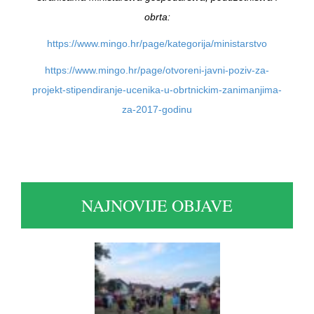
obrta:
https://www.mingo.hr/page/kategorija/ministarstvo
https://www.mingo.hr/page/otvoreni-javni-poziv-za-
projekt-stipendiranje-ucenika-u-obrtnickim-zanimanjima-
za-2017-godinu
NAJNOVIJE OBJAVE