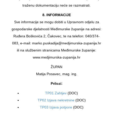
traženu dokumentaciju neće se razmatrati.
8. INFORMACIJE
Sve informacije se mogu dobiti u Upravnom odjelu za
gospodarske djelatnosti Međimurske županije na adresi:
Ruđera Boškovića 2, Čakovec, te na telefon: 040/374-
083, e-mail: marko.puskadija@medjimurska-zupanija.hr
ili na službenim stranicama Međimurske županije:
www.medjimurska-zupanija.hr
ŽUPAN
Matija Posavec, mag. ing.
Prilozi:
TP01 Zahtjev
(DOC)
TP02 Izjava nekretnine
(DOC)
TP03 Izjava potpore
(DOC)