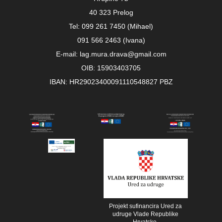
40 323 Prelog
Tel: 099 261 7450 (Mihael)
091 566 2463 (Ivana)
E-mail: lag.mura.drava@gmail.com
OIB: 15903403705
IBAN: HR29023400091110548827 PBZ
Projekt sufinancira Ured za
udruge Vlade Republike
Hrvatske.