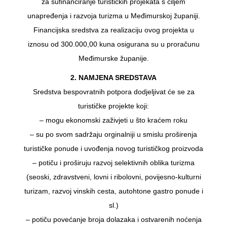
za sufinanciranje turističkih projekata s ciljem
unapređenja i razvoja turizma u Međimurskoj županiji.
Financijska sredstva za realizaciju ovog projekta u
iznosu od 300.000,00 kuna osigurana su u proračunu
Međimurske županije.
2. NAMJENA SREDSTAVA
Sredstva bespovratnih potpora dodjeljivat će se za
turističke projekte koji:
– mogu ekonomski zaživjeti u što kraćem roku
– su po svom sadržaju orginalniji u smislu proširenja
turističke ponude i uvođenja novog turističkog proizvoda
– potiču i proširuju razvoj selektivnih oblika turizma
(seoski, zdravstveni, lovni i ribolovni, povijesno-kulturni
turizam, razvoj vinskih cesta, autohtone gastro ponude i
sl.)
– potiču povećanje broja dolazaka i ostvarenih noćenja