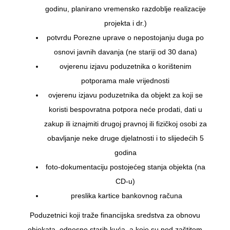
godinu, planirano vremensko razdoblje realizacije
projekta i dr.)
potvrdu Porezne uprave o nepostojanju duga po
osnovi javnih davanja (ne stariji od 30 dana)
ovjerenu izjavu poduzetnika o korištenim
potporama male vrijednosti
ovjerenu izjavu poduzetnika da objekt za koji se
koristi bespovratna potpora neće prodati, dati u
zakup ili iznajmiti drugoj pravnoj ili fizičkoj osobi za
obavljanje neke druge djelatnosti i to slijedećih 5
godina
foto-dokumentaciju postojećeg stanja objekta (na
CD-u)
preslika kartice bankovnog računa
Poduzetnici koji traže financijska sredstva za obnovu
objekata, odnosno starih kuća, a koje su pod zaštitom