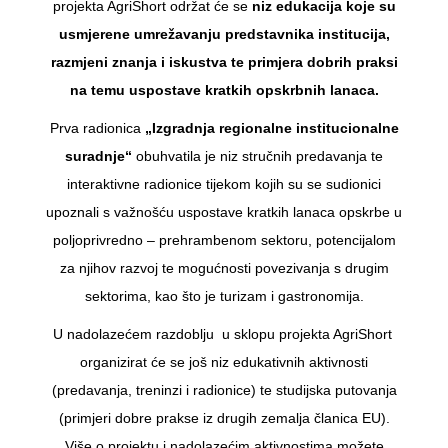
projekta AgriShort održat će se
niz edukacija koje su
usmjerene umrežavanju predstavnika institucija,
razmjeni znanja i iskustva te primjera dobrih praksi
na temu uspostave kratkih opskrbnih lanaca.
Prva radionica
„Izgradnja regionalne institucionalne
suradnje“
obuhvatila je niz stručnih predavanja te
interaktivne radionice tijekom kojih su se sudionici
upoznali s važnošću uspostave kratkih lanaca opskrbe u
poljoprivredno – prehrambenom sektoru, potencijalom
za njihov razvoj te mogućnosti povezivanja s drugim
sektorima, kao što je turizam i gastronomija.
U nadolazećem razdoblju u sklopu projekta AgriShort
organizirat će se još niz edukativnih aktivnosti
(predavanja, treninzi i radionice) te studijska putovanja
(primjeri dobre prakse iz drugih zemalja članica EU).
Više o projektu i nadolazećim aktivnostima možete