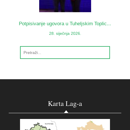
Potpisivanje ugovora u Tuheljskim Toplic...
28. siječnja 2026.
Karta Lag-a