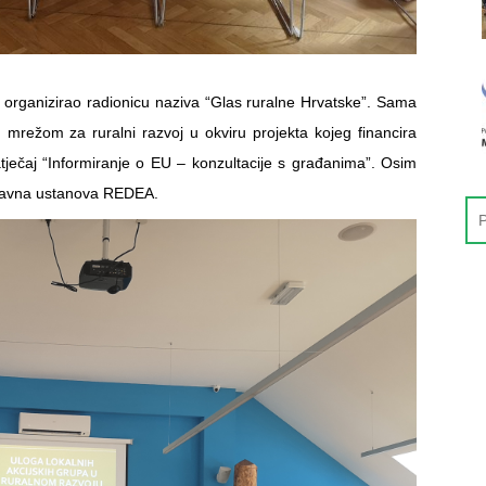
 organizirao radionicu naziva “Glas ruralne Hrvatske”. Sama
 mrežom za ruralni razvoj u okviru projekta kojeg financira
atječaj “Informiranje o EU – konzultacije s građanima”. Osim
i Javna ustanova REDEA.