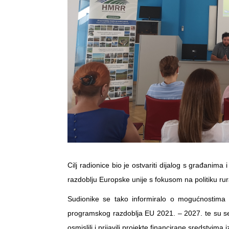
Cilj radionice bio je ostvariti dijalog s građanim
razdoblju Europske unije s fokusom na politiku rur
Sudionike se tako informiralo o mogućnostima 
programskog razdoblja EU 2021. – 2027. te su se p
osmislili i prijavili projekte financirane sredstvi