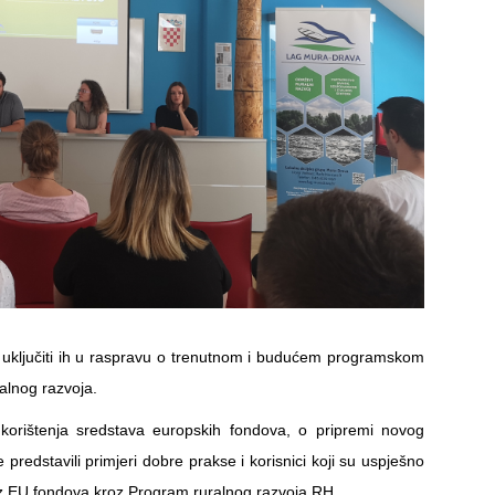
a i uključiti ih u raspravu o trenutnom i budućem programskom
alnog razvoja.
korištenja sredstava europskih fondova, o pripremi novog
redstavili primjeri dobre prakse i korisnici koji su uspješno
ma iz EU fondova kroz Program ruralnog razvoja RH.