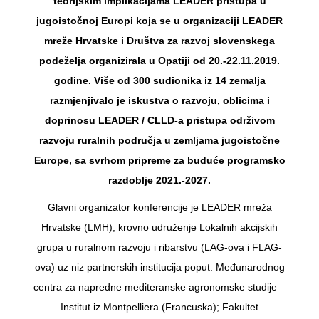
teorijskim implikacijama LEADER pristupa u
jugoistočnoj Europi koja se u organizaciji LEADER
mreže Hrvatske i Društva za razvoj slovenskega
podeželja organizirala u Opatiji od 20.-22.11.2019.
godine. Više od 300 sudionika iz 14 zemalja
razmjenjivalo je iskustva o razvoju, oblicima i
doprinosu LEADER / CLLD-a pristupa održivom
razvoju ruralnih područja u zemljama jugoistočne
Europe, sa svrhom pripreme za buduće programsko
razdoblje 2021.-2027.
Glavni organizator konferencije je LEADER mreža
Hrvatske (LMH), krovno udruženje Lokalnih akcijskih
grupa u ruralnom razvoju i ribarstvu (LAG-ova i FLAG-
ova) uz niz partnerskih institucija poput: Međunarodnog
centra za napredne mediteranske agronomske studije –
Institut iz Montpelliera (Francuska); Fakultet