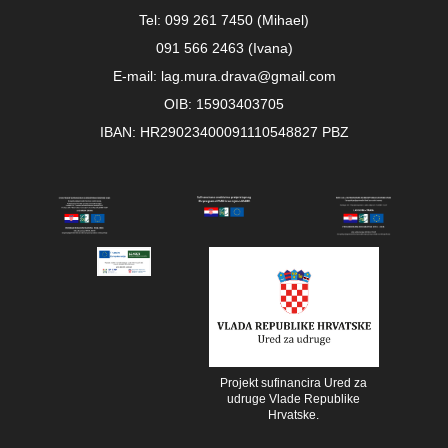
Tel: 099 261 7450 (Mihael)
091 566 2463 (Ivana)
E-mail: lag.mura.drava@gmail.com
OIB: 15903403705
IBAN: HR29023400091110548827 PBZ
Projekt sufinancira Ured za
udruge Vlade Republike
Hrvatske.