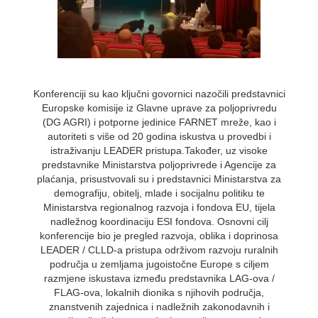
Konferenciji su kao ključni govornici nazočili predstavnici
Europske komisije iz Glavne uprave za poljoprivredu
(DG AGRI) i potporne jedinice FARNET mreže, kao i
autoriteti s više od 20 godina iskustva u provedbi i
istraživanju LEADER pristupa.Također, uz visoke
predstavnike Ministarstva poljoprivrede i Agencije za
plaćanja, prisustvovali su i predstavnici Ministarstva za
demografiju, obitelj, mlade i socijalnu politiku te
Ministarstva regionalnog razvoja i fondova EU, tijela
nadležnog koordinaciju ESI fondova. Osnovni cilj
konferencije bio je pregled razvoja, oblika i doprinosa
LEADER / CLLD-a pristupa održivom razvoju ruralnih
područja u zemljama jugoistočne Europe s ciljem
razmjene iskustava između predstavnika LAG-ova /
FLAG-ova, lokalnih dionika s njihovih područja,
znanstvenih zajednica i nadležnih zakonodavnih i