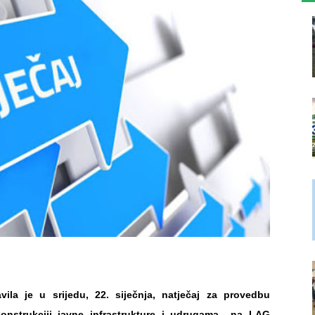
ila je u srijedu, 22. siječnja, natječaj za provedbu
rekonstrukciji javne infrastrukture i udrugama na LAG