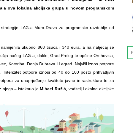
pisala ova lokalna akcijska grupa u novom programskom
e strategije LAG-a Mura-Drava za programsko razdoblje od
a namijenila ukupno 868 tisuća i 340 eura, a na natječaj se
dručja našeg LAG-a, dakle, Grad Prelog te općine Orehovica,
ovec, Kotoriba, Donja Dubrava i Legrad. Najviši iznos potpore
. Intenzitet potpore iznosi od 40 do 100 posto prihvatljivih
otpora za unaprjeđenje kvalitete javne infrastrukture te za
ez njega
–
istaknuo je
Mihael Ružić,
voditelj Lokalne akcijske