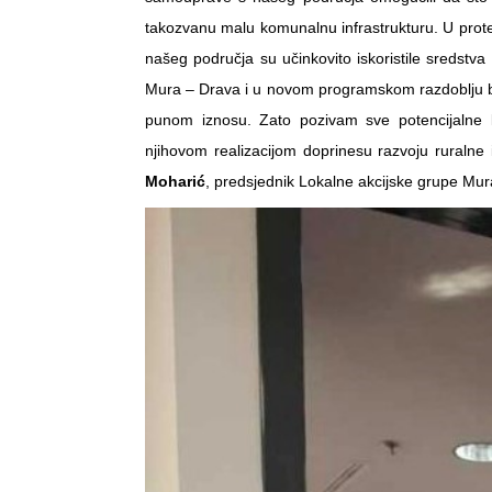
takozvanu malu komunalnu infrastrukturu. U pro
našeg područja su učinkovito iskoristile sredstv
Mura – Drava i u novom programskom razdoblju biti 
punom iznosu. Zato pozivam sve potencijalne ko
njihovom realizacijom doprinesu razvoju ruralne
Moharić
, predsjednik Lokalne akcijske grupe Mur