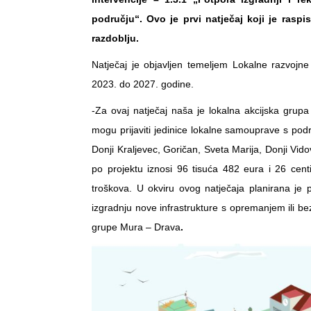
području“. Ovo je prvi natječaj koji je ras
razdoblju.
Natječaj je objavljen temeljem Lokalne razvojn
2023. do 2027. godine.
-Za ovaj natječaj naša je lokalna akcijska grup
mogu prijaviti jedinice lokalne samouprave s po
Donji Kraljevec, Goričan, Sveta Marija, Donji Vid
po projektu iznosi 96 tisuća 482 eura i 26 centi
troškova. U okviru ovog natječaja planirana je p
izgradnju nove infrastrukture s opremanjem ili b
grupe Mura – Drava
.