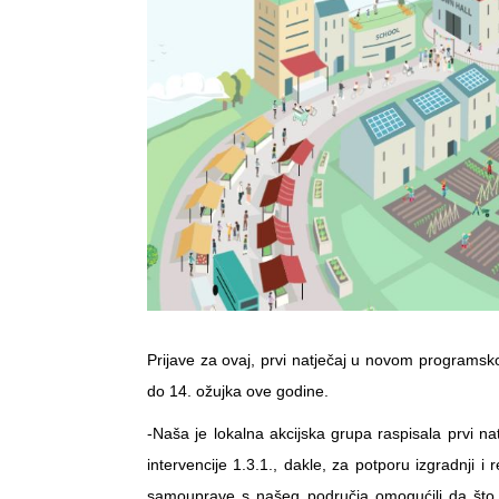
Prijave za ovaj, prvi natječaj u novom programs
do 14. ožujka ove godine.
-Naša je lokalna akcijska grupa raspisala prvi
intervencije 1.3.1., dakle, za potporu izgradnji i 
samouprave s našeg područja omogućili da što pr