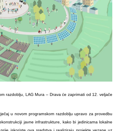
kom razdoblju, LAG Mura – Drava će zaprimati od 12. veljače
 natječaj u novom programskom razdoblju upravo za provedbu
rekonstrukciji javne infrastrukture, kako bi jedinicama lokalne
ije iskoriste ova sredstva i realiziraju projekte vezane uz