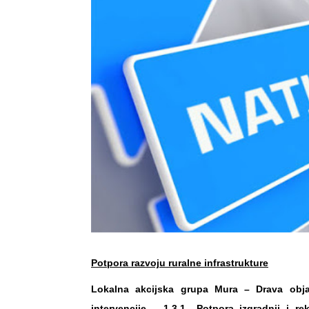
Potpora razvoju ruralne infrastrukture
Lokalna akcijska grupa Mura – Drava objav
intervencije – 1.3.1 „Potpora izgradnji i 