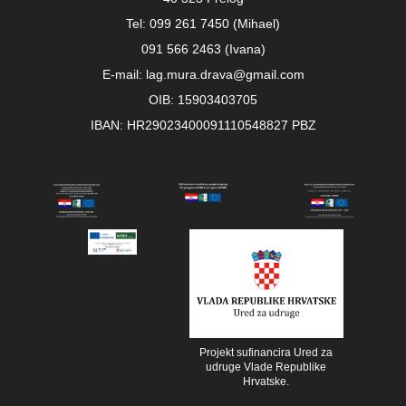
Tel: 099 261 7450 (Mihael)
091 566 2463 (Ivana)
E-mail: lag.mura.drava@gmail.com
OIB: 15903403705
IBAN: HR29023400091110548827 PBZ
Projekt sufinancira Ured za
udruge Vlade Republike
Hrvatske.