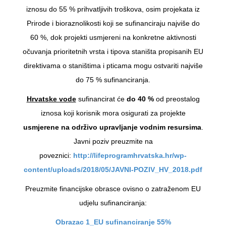
iznosu do 55 % prihvatljivih troškova, osim projekata iz
Prirode i bioraznolikosti koji se sufinanciraju najviše do
60 %, dok projekti usmjereni na konkretne aktivnosti
očuvanja prioritetnih vrsta i tipova staništa propisanih EU
direktivama o staništima i pticama mogu ostvariti najviše
do 75 % sufinanciranja.
Hrvatske vode
sufinancirat će
do 40 %
od preostalog
iznosa koji korisnik mora osigurati za projekte
usmjerene na održivo upravljanje vodnim resursima
.
Javni poziv preuzmite na
poveznici:
http://lifeprogramhrvatska.hr/wp-
content/uploads/2018/05/JAVNI-POZIV_HV_2018.pdf
Preuzmite financijske obrasce ovisno o zatraženom EU
udjelu sufinanciranja:
Obrazac 1_EU sufinanciranje 55%