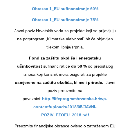
Obrazac 1_EU sufinanciranje 60%
Obrazac 1_EU sufinanciranje 75%
Javni poziv Hrvatskih voda za projekte koji se prijavljuju
na potprogram „Klimatske aktivnosti“ bit će objavljen
tijekom lipnja/srpnja.
Fond za zaštitu okoliša i energetsku
učinkovitost
sufinancirat će
do 50 %
od preostalog
iznosa koji korisnik mora osigurati za projekte
usmjerene na zaštitu okoliša, klime i prirode.
Javni
poziv preuzmite na
poveznici:
http://lifeprogramhrvatska.hr/wp-
content/uploads/2018/05/JAVNI-
POZIV_FZOEU_2018.pdf
Preuzmite financijske obrasce ovisno o zatraženom EU