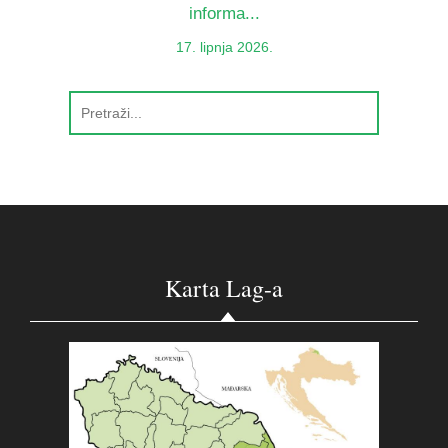
informa...
17. lipnja 2026.
Karta Lag-a