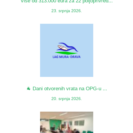
Više od 313.000 eura za 22 poljoprivred...
23. srpnja 2026.
🐐 Dani otvorenih vrata na OPG-u ...
20. srpnja 2026.