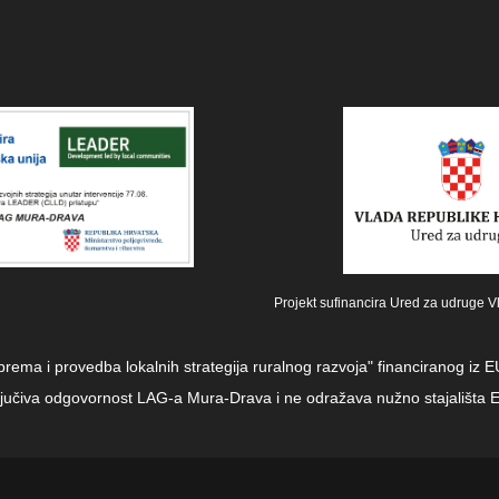
Projekt sufinancira Ured za udruge V
iprema i provedba lokalnih strategija ruralnog razvoja" financiranog i
sključiva odgovornost LAG-a Mura-Drava i ne odražava nužno stajališta E