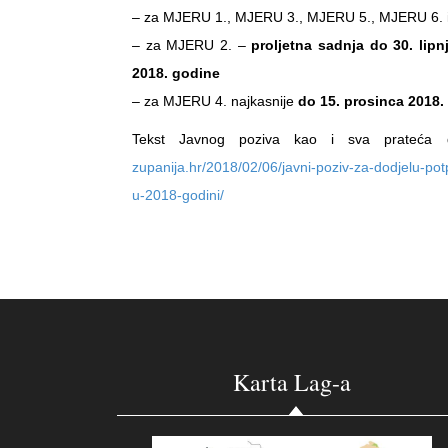
– za MJERU 1., MJERU 3., MJERU 5., MJERU 6. 
– za MJERU 2. –
proljetna sadnja do 30. lipn
2018. godine
– za MJERU 4. najkasnije
do
15. prosinca 2018.
Tekst Javnog poziva kao i sva prateća 
zupanija.hr/2018/02/06/javni-poziv-za-dodjelu-pot
u-2018-godini/
Karta Lag-a