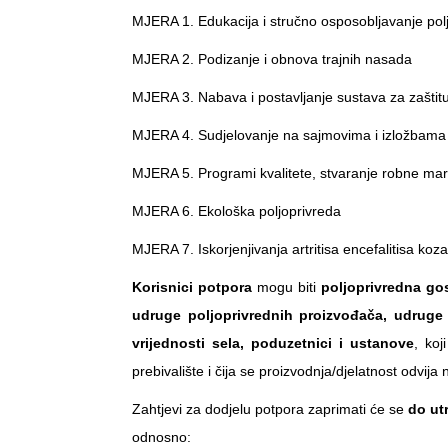
MJERA 1. Edukacija i stručno osposobljavanje pol
MJERA 2. Podizanje i obnova trajnih nasada
MJERA 3. Nabava i postavljanje sustava za zaštit
MJERA 4. Sudjelovanje na sajmovima i izložbama
MJERA 5. Programi kvalitete, stvaranje robne mark
MJERA 6. Ekološka poljoprivreda
MJERA 7. Iskorjenjivanja artritisa encefalitisa koza
Korisnici potpora
mogu biti
poljoprivredna go
udruge poljoprivrednih proizvođača, udruge
vrijednosti sela, poduzetnici i ustanove
, koj
prebivalište i čija se proizvodnja/djelatnost odvi
Zahtjevi za dodjelu potpora zaprimati će se
do ut
odnosno: