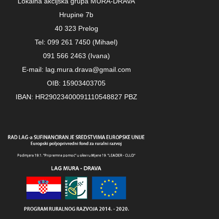
Lokalna akcijska grupa MURA-DRAVA
Hrupine 7b
40 323 Prelog
Tel: 099 261 7450 (Mihael)
091 566 2463 (Ivana)
E-mail: lag.mura.drava@gmail.com
OIB: 15903403705
IBAN: HR29023400091110548827 PBZ