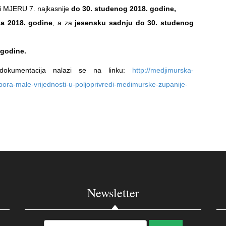
i MJERU 7. najkasnije
do 30. studenog 2018. godine,
ja 2018. godine
, a za
jesensku sadnju do 30. studenog
 godine.
dokumentacija nalazi se na linku:
http://medjimurska-
pora-male-vrijednosti-u-poljoprivredi-medimurske-zupanije-
Newsletter