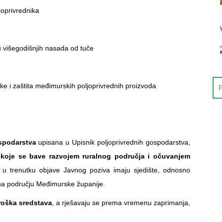
joprivrednika
u višegodišnjih nasada od tuče
e i zaštita međimurskih poljoprivrednih proizvoda
spodarstva
upisana u Upisnik poljoprivrednih gospodarstva,
 koje se bave razvojem ruralnog područja i očuvanjem
i u trenutku objave Javnog poziva imaju sjedište, odnosno
ja na području Međimurske županije.
roška sredstava
, a rješavaju se prema vremenu zaprimanja,