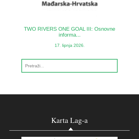
TWO RIVERS ONE GOAL III: Osnovne
informa...
17. lipnja 2026.
Karta Lag-a