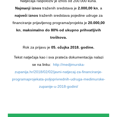
Natječaja raspoloživ je iznos od 200.000 kuna.
Najmanji iznos
traženih sredstava je
2.000,00 kn
, a
najveći iznos
traženih sredstava pojedine udruge za
financiranje prijavljenog programa/projekta je
20.000,00
kn
,
maksimalno do 80% od ukupno prihvatljivih
troškova.
Rok za prijavu je
05. ožujka 2018. godine.
Tekst natječaja kao i sva prateća dokumentacija nalazi
se na linku:
http://medjimurska-
zupanija.hr/2018/02/02/javni-natjecaj-za-financiranje-
programaprojekata-poljoprivrednih-udruga-medimurske-
zupanije-u-2018-godini/