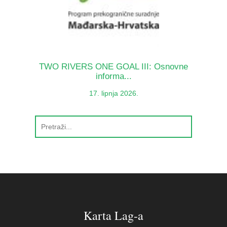
TWO RIVERS ONE GOAL III: Osnovne
informa...
17. lipnja 2026.
Karta Lag-a