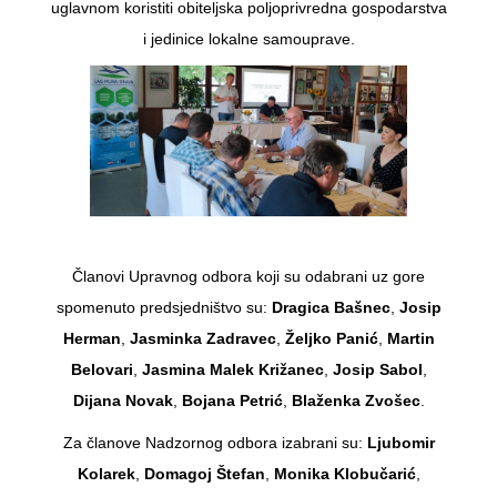
uglavnom koristiti obiteljska poljoprivredna gospodarstva
i jedinice lokalne samouprave.
Članovi Upravnog odbora koji su odabrani uz gore
spomenuto predsjedništvo su:
Dragica Bašnec
,
Josip
Herman
,
Jasminka Zadravec
,
Željko Panić
,
Martin
Belovari
,
Jasmina Malek Križanec
,
Josip Sabol
,
Dijana Novak
,
Bojana Petrić
,
Blaženka Zvošec
.
Za članove Nadzornog odbora izabrani su:
Ljubomir
Kolarek
,
Domagoj Štefan
,
Monika Klobučarić
,