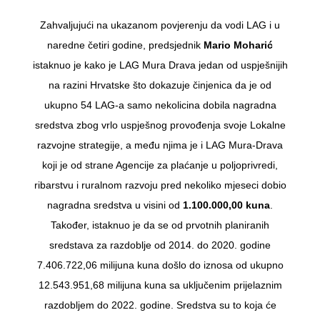
Zahvaljujući na ukazanom povjerenju da vodi LAG i u
naredne četiri godine, predsjednik
Mario Moharić
istaknuo je kako je LAG Mura Drava jedan od uspješnijih
na razini Hrvatske što dokazuje činjenica da je od
ukupno 54 LAG-a samo nekolicina dobila nagradna
sredstva zbog vrlo uspješnog provođenja svoje Lokalne
razvojne strategije, a među njima je i LAG Mura-Drava
koji je od strane Agencije za plaćanje u poljoprivredi,
ribarstvu i ruralnom razvoju pred nekoliko mjeseci dobio
nagradna sredstva u visini od
1.100.000,00 kuna
.
Također, istaknuo je da se od prvotnih planiranih
sredstava za razdoblje od 2014. do 2020. godine
7.406.722,06 milijuna kuna došlo do iznosa od ukupno
12.543.951,68 milijuna kuna sa uključenim prijelaznim
razdobljem do 2022. godine. Sredstva su to koja će