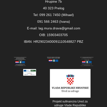
Hrupine 7b
40 323 Prelog
Tel: 099 261 7450 (Mihael)
091 566 2463 (Ivana)
E-mail: lag.mura.drava@gmail.com
OIB: 15903403705
IBAN: HR29023400091110548827 PBZ
Projekt sufinancira Ured za
udruge Vlade Republike