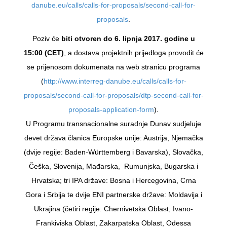
danube.eu/calls/calls-for-proposals/second-call-for-
proposals
.
Poziv će
biti otvoren do 6. lipnja 2017. godine u
15:00 (CET)
, a dostava projektnih prijedloga provodit će
se prijenosom dokumenata na web stranicu programa
(
http://www.interreg-danube.eu/calls/calls-for-
proposals/second-call-for-proposals/dtp-second-call-for-
proposals-application-form
).
U Programu transnacionalne suradnje Dunav sudjeluje
devet država članica Europske unije: Austrija, Njemačka
(dvije regije: Baden-Württemberg i Bavarska), Slovačka,
Češka, Slovenija, Mađarska, Rumunjska, Bugarska i
Hrvatska; tri IPA države: Bosna i Hercegovina, Crna
Gora i Srbija te dvije ENI partnerske države: Moldavija i
Ukrajina (četiri regije: Chernivetska Oblast, Ivano-
Frankiviska Oblast, Zakarpatska Oblast, Odessa