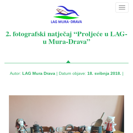
Toggl
navig
2. fotografski natječaj “Proljeće u LAG-
u Mura-Drava”
Autor:
LAG Mura Drava
| Datum objave:
18. svibnja 2018.
|