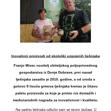
Inovativni proizvodi od ekološki uzgojenih lješnjaka
Franjo Miser, nositelj obiteljskog poljoprivrednog
gospodarstva iz Donje Dubrave, prvi nasad
lješnjaka zasadio je 2010. godine, a od uroda s
gotovo 9 tisuća grmova lješnjaka kreirao je čitavu
paletu proizvoda za koje je primio niz domaćih i
međunarodnih nagrada za inovativnost i kvalitetu.
-Na sadnju lješnaka odlučio sam se igrom slučaja. U