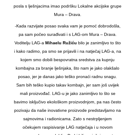
posla s lješnjacima imao podršku Lokalne akcijske grupe
Mura – Drava.
-Kada razvijate posao svaka vam je pomoć dobrodošla,
pa sam počeo surađivati i s LAG-om Mura – Drava.
Voditelju LAG-a
Mihaelu Ružiću
bilo je zanimljivo to što
i kako radimo, pa smo se prijavili i na natječaj LAG-a, na
kojem smo dobili bespovratna sredstva za kupnju
kombajna za branje lješnjaka, što nam je jako olakšalo
posao, jer je danas jako teško pronaći radnu snagu.
Sam bih teško kupio takav kombajn, jer sam još uvijek
mali proizvođač. LAG-u je jako zanimljivo to što se
bavimo isključivo ekološkom proizvodnjom, pa nas često
pozivaju da naše inovativne proizvode predstavljamo na
sajmovima i radionicama. Zato s nestrpljenjem
očekujem raspisivanje LAG natječaja i u novom