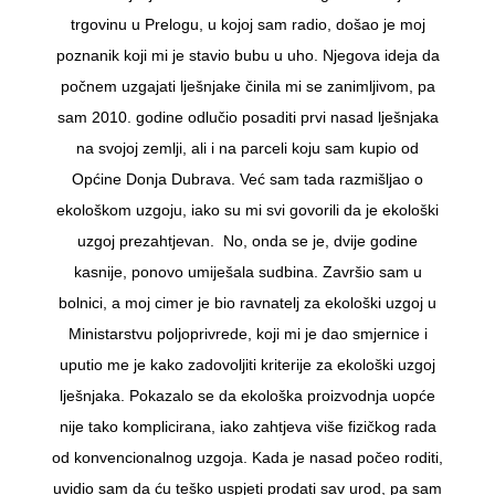
trgovinu u Prelogu, u kojoj sam radio, došao je moj
poznanik koji mi je stavio bubu u uho. Njegova ideja da
počnem uzgajati lješnjake činila mi se zanimljivom, pa
sam 2010. godine odlučio posaditi prvi nasad lješnjaka
na svojoj zemlji, ali i na parceli koju sam kupio od
Općine Donja Dubrava. Već sam tada razmišljao o
ekološkom uzgoju, iako su mi svi govorili da je ekološki
uzgoj prezahtjevan. No, onda se je, dvije godine
kasnije, ponovo umiješala sudbina. Završio sam u
bolnici, a moj cimer je bio ravnatelj za ekološki uzgoj u
Ministarstvu poljoprivrede, koji mi je dao smjernice i
uputio me je kako zadovoljiti kriterije za ekološki uzgoj
lješnjaka. Pokazalo se da ekološka proizvodnja uopće
nije tako komplicirana, iako zahtjeva više fizičkog rada
od konvencionalnog uzgoja. Kada je nasad počeo roditi,
uvidio sam da ću teško uspjeti prodati sav urod, pa sam