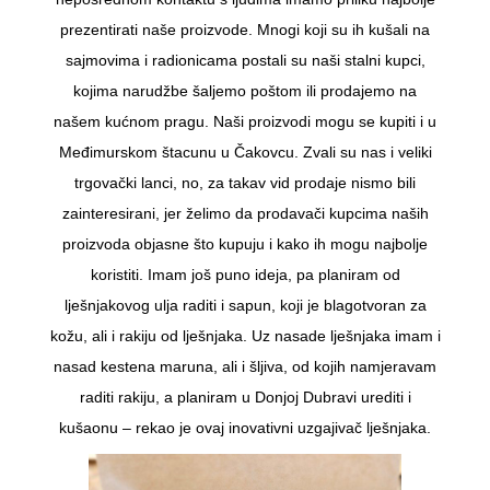
prezentirati naše proizvode. Mnogi koji su ih kušali na
sajmovima i radionicama postali su naši stalni kupci,
kojima narudžbe šaljemo poštom ili prodajemo na
našem kućnom pragu. Naši proizvodi mogu se kupiti i u
Međimurskom štacunu u Čakovcu. Zvali su nas i veliki
trgovački lanci, no, za takav vid prodaje nismo bili
zainteresirani, jer želimo da prodavači kupcima naših
proizvoda objasne što kupuju i kako ih mogu najbolje
koristiti. Imam još puno ideja, pa planiram od
lješnjakovog ulja raditi i sapun, koji je blagotvoran za
kožu, ali i rakiju od lješnjaka. Uz nasade lješnjaka imam i
nasad kestena maruna, ali i šljiva, od kojih namjeravam
raditi rakiju, a planiram u Donjoj Dubravi urediti i
kušaonu – rekao je ovaj inovativni uzgajivač lješnjaka.