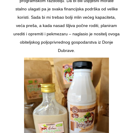
programskom razdoblju. Da bi bili uspješni morate
stalno ulagati pa je svaka financijska podrška od velike
koristi. Sada bi mi trebao bolji mlin većeg kapaciteta,
veća preša, a kada nasad šljiva počne roditi, planiram
urediti i opremiti i pekmezaru – naglasio je nositelj ovoga
obiteljskog poljoprivrednog gospodarstva iz Donje
Dubrave.