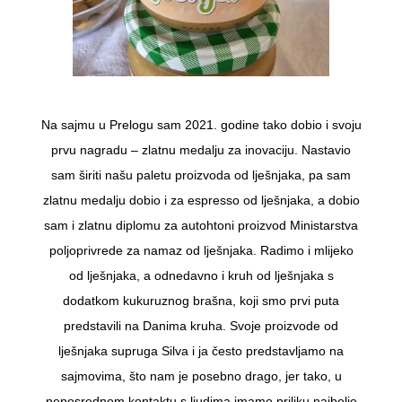
Na sajmu u Prelogu sam 2021. godine tako dobio i svoju
prvu nagradu – zlatnu medalju za inovaciju. Nastavio
sam širiti našu paletu proizvoda od lješnjaka, pa sam
zlatnu medalju dobio i za espresso od lješnjaka, a dobio
sam i zlatnu diplomu za autohtoni proizvod Ministarstva
poljoprivrede za namaz od lješnjaka. Radimo i mlijeko
od lješnjaka, a odnedavno i kruh od lješnjaka s
dodatkom kukuruznog brašna, koji smo prvi puta
predstavili na Danima kruha. Svoje proizvode od
lješnjaka supruga Silva i ja često predstavljamo na
sajmovima, što nam je posebno drago, jer tako, u
neposrednom kontaktu s ljudima imamo priliku najbolje