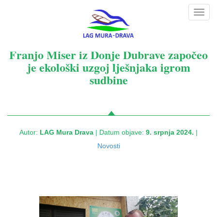
Toggl
navig
Franjo Miser iz Donje Dubrave započeo
je ekološki uzgoj lješnjaka igrom
sudbine
Autor:
LAG Mura Drava
| Datum objave:
9. srpnja 2024.
|
Novosti