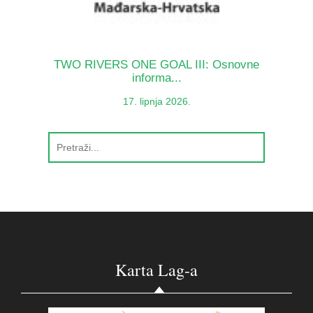
TWO RIVERS ONE GOAL III: Osnovne
informa...
17. lipnja 2026.
Karta Lag-a