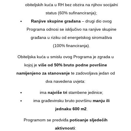
obiteljskih kuća u RH bez obzira na njihov socijalni
status (60% sufinanciranja);
Ranjive skupine građana
– drugi dio ovog
Programa odnosi se isključivo na ranjive skupine
građana u riziku od energetskog siromaštva
(100% financiranja).
Obiteljska kuća u smislu ovog Programa je zgrada u
kojoj je
više od 50% bruto podne površine
namijenjeno za stanovanje
te zadovoljava jedan od
dva navedena uvjeta:
ima
najviše tri
stambene jedinice;
ima građevinsku bruto površinu
manju ili
jednaku 600 m2
.
Programom se predviđa
poticanje sljedećih
aktivnosti
: