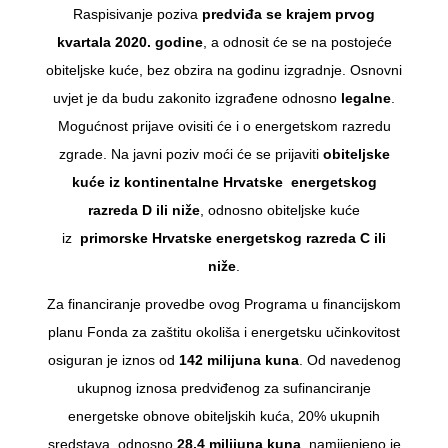
Raspisivanje poziva
predviđa se krajem prvog
kvartala 2020. godine
, a odnosit će se na postojeće
obiteljske kuće, bez obzira na godinu izgradnje. Osnovni
uvjet je da budu zakonito izgrađene odnosno
legalne
.
Mogućnost prijave ovisiti će i o energetskom razredu
zgrade. Na javni poziv moći će se prijaviti
obiteljske
kuće iz kontinentalne Hrvatske
energetskog
razreda D ili niže
, odnosno obiteljske kuće
iz
primorske Hrvatske energetskog razreda C ili
niže
.
Za financiranje provedbe ovog Programa u financijskom
planu Fonda za zaštitu okoliša i energetsku učinkovitost
osiguran je iznos od
142 milijuna kuna
. Od navedenog
ukupnog iznosa predviđenog za sufinanciranje
energetske obnove obiteljskih kuća, 20% ukupnih
sredstava, odnosno
28,4 milijuna kuna
, namijenjeno je