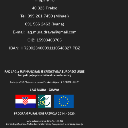
Hrupine 7b
40 323 Prelog
Tel: 099 261 7450 (Mihael)
091 566 2463 (Ivana)
E-mail: lag.mura.drava@gmail.com
OIB: 15903403705
IBAN: HR29023400091110548827 PBZ