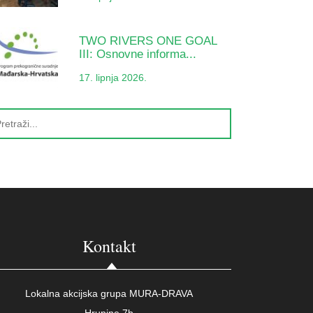
TWO RIVERS ONE GOAL
III: Osnovne informa...
17. lipnja 2026.
Kontakt
Lokalna akcijska grupa MURA-DRAVA