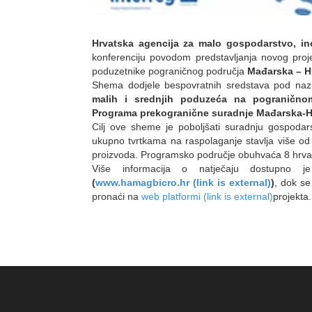
Hrvatska agencija za malo gospodarstvo, in
konferenciju povodom predstavljanja novog pro
poduzetnike pograničnog područja
Mađarska – H
Shema dodjele bespovratnih sredstava pod naziv
malih i srednjih poduzeća na pogranično
Programa prekogranične suradnje Mađarska-Hr
Cilj ove sheme je poboljšati suradnju gospoda
ukupno tvrtkama na raspolaganje stavlja više od 5
proizvoda. Programsko područje obuhvaća 8 hrvat
Više informacija o natječaju dostupno 
(
www.hamagbicro.hr
(link is external)
)
, dok se
pronaći na
web platformi
(link is external)
projekta.