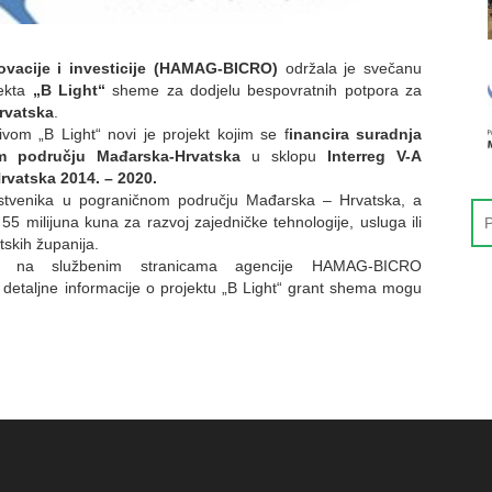
ovacije i investicije (HAMAG-BICRO)
održala je svečanu
jekta
„B Light“
sheme za dodjelu bespovratnih potpora za
rvatska
.
om „B Light“ novi je projekt kojim se f
inancira suradnja
m području Mađarska-Hrvatska
u sklopu
Interreg V-A
vatska 2014. – 2020.
rstvenika u pograničnom području Mađarska – Hrvatska, a
5 milijuna kuna za razvoj zajedničke tehnologije, usluga ili
skih županija.
je na službenim stranicama agencije HAMAG-BICRO
 detaljne informacije o projektu „B Light“ grant shema mogu