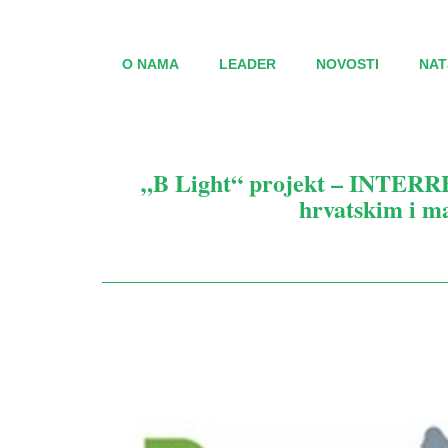
O NAMA
LEADER
NOVOSTI
NAT
„B Light“ projekt – INTERR
hrvatskim i m