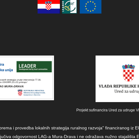
Projekt sufinancira Ured za udruge V
iprema i provedba lokalnih strategija ruralnog razvoja" financiranog i
sključiva odgovornost LAG-a Mura-Drava i ne odražava nužno stajališta E