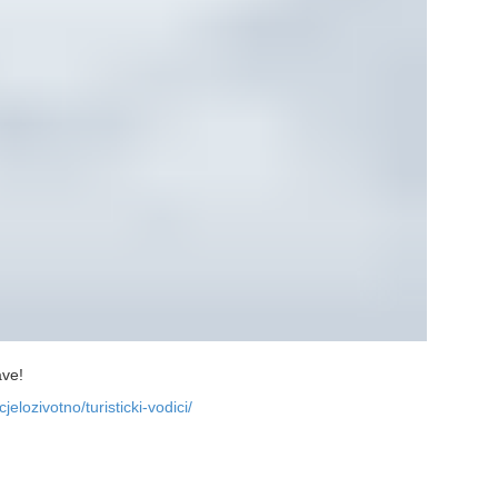
ave!
jelozivotno/turisticki-vodici/