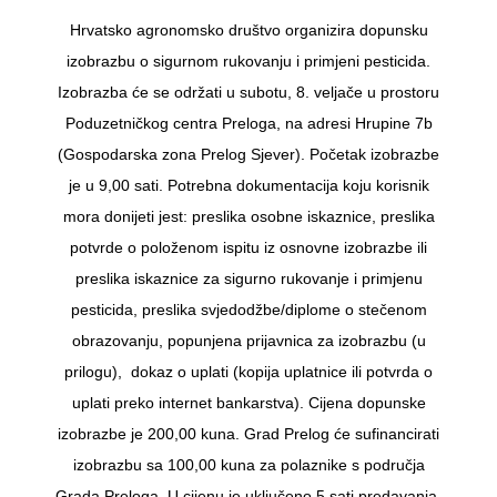
Hrvatsko agronomsko društvo organizira dopunsku
izobrazbu o sigurnom rukovanju i primjeni pesticida.
Izobrazba će se održati u subotu, 8. veljače u prostoru
Poduzetničkog centra Preloga, na adresi Hrupine 7b
(Gospodarska zona Prelog Sjever). Početak izobrazbe
je u 9,00 sati. Potrebna dokumentacija koju korisnik
mora donijeti jest: preslika osobne iskaznice, preslika
potvrde o položenom ispitu iz osnovne izobrazbe ili
preslika iskaznice za sigurno rukovanje i primjenu
pesticida, preslika svjedodžbe/diplome o stečenom
obrazovanju, popunjena prijavnica za izobrazbu (u
prilogu), dokaz o uplati (kopija uplatnice ili potvrda o
uplati preko internet bankarstva). Cijena dopunske
izobrazbe je 200,00 kuna. Grad Prelog će sufinancirati
izobrazbu sa 100,00 kuna za polaznike s područja
Grada Preloga. U cijenu je uključeno 5 sati predavanja,