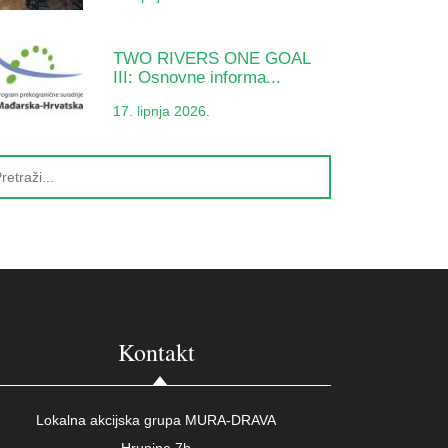
TWO RIVERS ONE GOAL
III: Osnovne informa...
17. lipnja 2026.
Kontakt
Lokalna akcijska grupa MURA-DRAVA