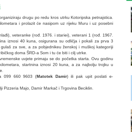
i
 organiziraju drugu po redu kros utrku Kotoripska petnajstica.
kilometara i prolazit će nasipom uz rijeku Muru i uz posebni
mlađi), veteranke (rođ. 1976. i stariei), veterani 1 (rođ. 1967.
rtina iznosi 40 kuna, osigurana su odličja i pokali za prva 3
 gulaš za sve, a za pobjednikeu ženskoj i muškoj kategoriji
 ribičkog doma ŠRD-a Som i tu će biti i cilj utrke.
a vremenske uvjete primaju se do početka starta. Ovu godinu
ilometara, startnina iznosi 20 kuna, a za najbolju trojku u
e.
na 099 660 9603 (
Matotek Damir
) ili pak upit poslati e-
ji Pizzeria Majo, Damir Markač i Trgovina Beciklin.