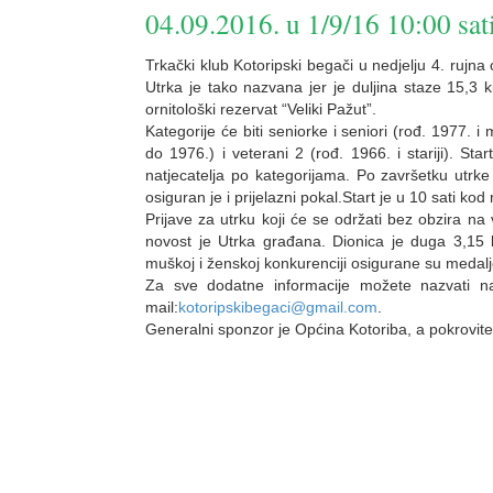
04.09.2016. u 1/9/16 10:00 sat
Trkački klub Kotoripski begači u nedjelju 4. rujna
Utrka je tako nazvana jer je duljina staze 15,3 
ornitološki rezervat “Veliki Pažut”.
Kategorije će biti seniorke i seniori (rođ. 1977. i 
do 1976.) i veterani 2 (rođ. 1966. i stariji). Sta
natjecatelja po kategorijama. Po završetku utrke
osiguran je i prijelazni pokal.Start je u 10 sati kod
Prijave za utrku koji će se održati bez obzira n
novost je Utrka građana. Dionica je duga 3,15 k
muškoj i ženskoj konkurenciji osigurane su medalj
Za sve dodatne informacije možete nazvati 
mail:
kotoripskibegaci@gmail.com
.
Generalni sponzor je Općina Kotoriba, a pokrovitel