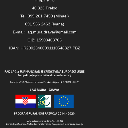
Hrupine 7b
40 323 Prelog
Tel: 099 261 7450 (Mihael)
091 566 2463 (Ivana)
E-mail: lag.mura.drava@gmail.com
OIB: 15903403705
IBAN: HR29023400091110548827 PBZ