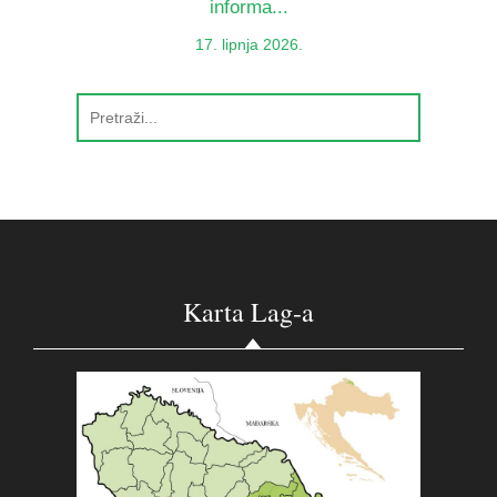
informa...
17. lipnja 2026.
Karta Lag-a