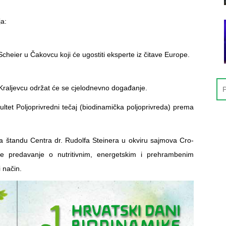
ja:
cheier u Čakovcu koji će ugostiti eksperte iz čitave Europe.
Kraljevcu održat će se cjelodnevno događanje.
ltet Poljoprivredni tečaj (biodinamička poljoprivreda) prema
a štandu Centra dr. Rudolfa Steinera u okviru sajmova Cro-
e predavanje o nutritivnim, energetskim i prehrambenim
 način.