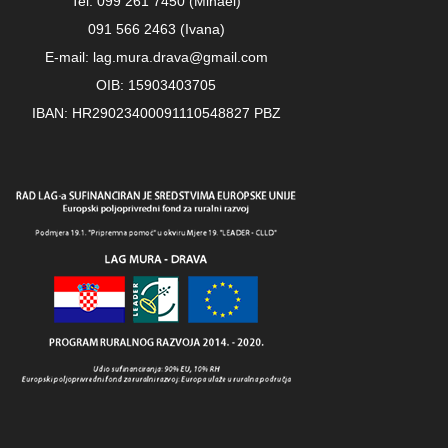
Tel: 099 261 7450 (Mihael)
091 566 2463 (Ivana)
E-mail: lag.mura.drava@gmail.com
OIB: 15903403705
IBAN: HR29023400091110548827 PBZ