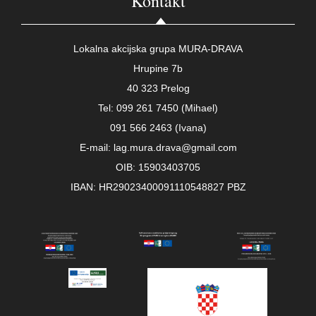
Kontakt
Lokalna akcijska grupa MURA-DRAVA
Hrupine 7b
40 323 Prelog
Tel: 099 261 7450 (Mihael)
091 566 2463 (Ivana)
E-mail: lag.mura.drava@gmail.com
OIB: 15903403705
IBAN: HR29023400091110548827 PBZ